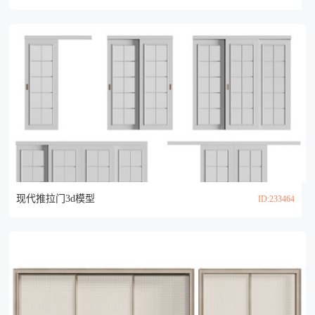
现代推拉门3d模型
ID:233464