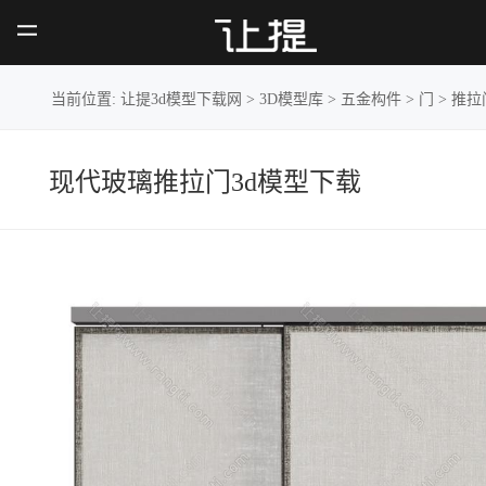
现代玻璃
推拉门
当前位置:
让提3d模型下载网
>
3D模型库
>
五金构件
>
门
>
推拉
现代玻璃推拉门3d模型下载