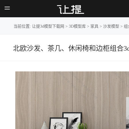
北欧沙发、茶几、休闲椅和边
柜组合
当前位置:
让提3d模型下载网
>
3D模型库
>
家具
>
沙发模型
>
组
北欧沙发、茶几、休闲椅和边柜组合3