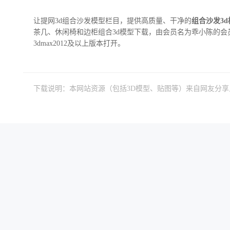
让提网3d组合沙发模型栏目，提供高质量、干净的
组合沙发3
茶几、休闲椅和边柜组合3d模型下载，由会员名为乖小陈的会员上传
3dmax2012及以上版本打开。
下载说明：本网站资源（包括3D模型、贴图等）来自网友分