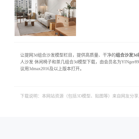
让提网3d组合沙发模型栏目，提供高质量、干净的
组合沙发3
人沙发 休闲椅子和茶几组合3d模型下载，由会员名为YINger896
议用3dmax2016及以上版本打开。
下载说明：本网站资源（包括3D模型、贴图等）来自网友分