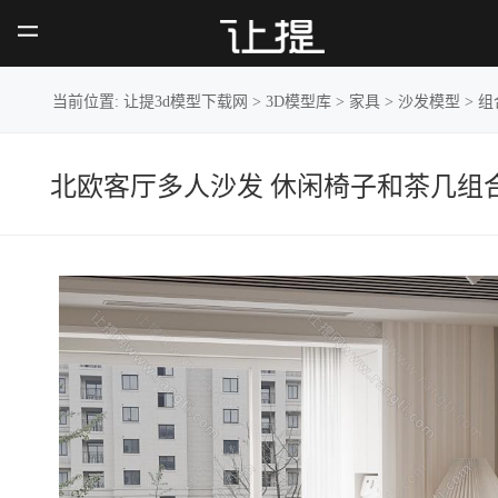
北欧客厅多人沙发 休闲椅子和茶
几组合
当前位置:
让提3d模型下载网
>
3D模型库
>
家具
>
沙发模型
>
组
北欧客厅多人沙发 休闲椅子和茶几组合