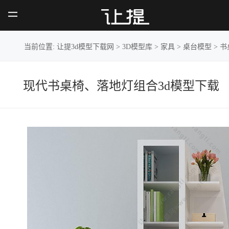
现代书桌椅、落地
灯组合
当前位置:
让提3d模型下载网
>
3D模型库
>
家具
>
桌台模型
>
书
现代书桌椅、落地灯组合3d模型下载