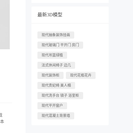
最新3D模型
现代抽象装饰挂画
现代玻璃门 平开门 房门
现代吊篮绿植
法式休闲椅子 边几
现代装饰柜
现代花瓶花卉
现代贵妃椅 美人榻
现代洗手台 镜子 浴室柜
现代平开窗户
栽
现代混凝土背景墙
版本