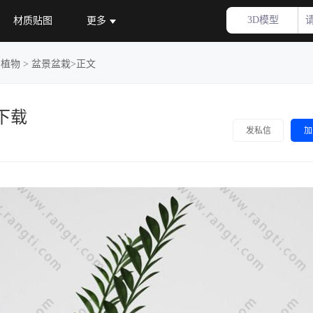
3D模型
材质贴图
更多
>
植物
>
盆景盆栽
>正文
下载
加
发私信