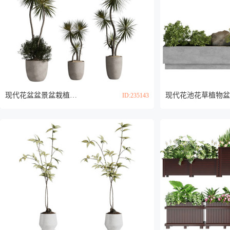
现代花盆盆景盆栽植物3d模型
ID:235143