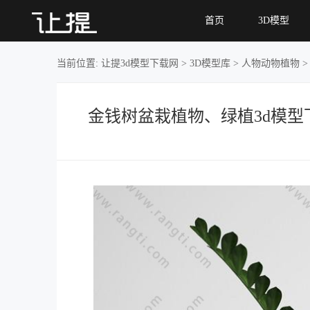
金钱树盆栽植
首页
3D模型
物、绿植
当前位置:
让提3d模型下载网
>
3D模型库
>
人物动物植物
金钱树盆栽植物、绿植3d模型