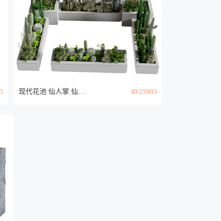
现代花池 仙人掌 仙人球 多肉植物盆景盆栽3d模型
45
ID:235015