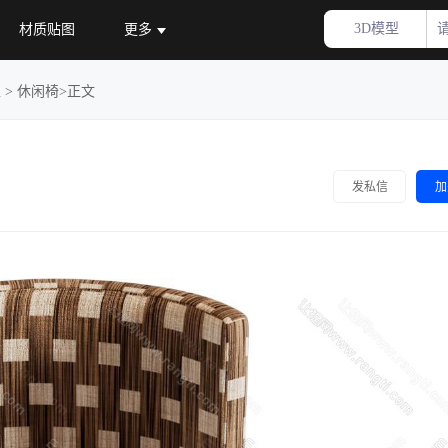
3D模型
材质贴图
更多
型
>
休闲椅
>正文
加
发私信