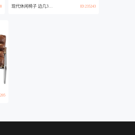
现代休闲椅子 边几3d模型
58
ID:235243
5205