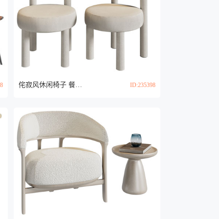
侘寂风休闲椅子 餐椅3d模型
38
ID:235398