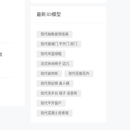
最新3D模型
现代抽象装饰挂画
现代玻璃门 平开门 房门
现代吊篮绿植
模
。
法式休闲椅子 边几
现代装饰柜
现代花瓶花卉
现代贵妃椅 美人榻
现代洗手台 镜子 浴室柜
现代平开窗户
现代混凝土背景墙