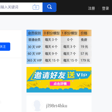
收藏
评论
注册
登录
关注
jl98rt4hku