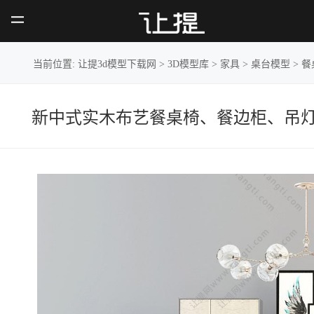
新中式实木布艺餐桌椅、餐边柜、吊
灯组合
当前位置:
让提3d模型下载网
>
3D模型库
>
家具
>
桌台模型
>
餐
新中式实木布艺餐桌椅、餐边柜、吊灯