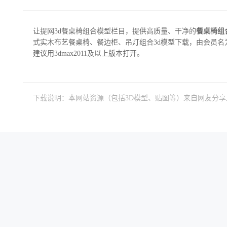
让提网3d餐桌椅组合模型栏目，提供高质量、干净的
餐桌椅组
式实木布艺餐桌椅、餐边柜、吊灯组合3d模型下载，由会员名为mv2
建议用3dmax2011及以上版本打开。
下载说明：本网站资源（包括3D模型、贴图等）来自网友分