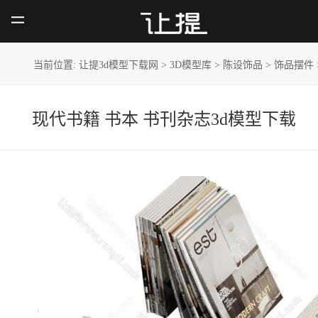
现代书籍 书本 书
刊杂志
当前位置:
让提3d模型下载网
>
3D模型库
>
陈设饰品
>
饰品摆件
现代书籍 书本 书刊杂志3d模型下载