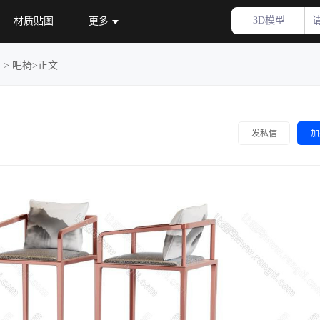
3D模型
材质贴图
更多
型
>
吧椅
>正文
加
发私信