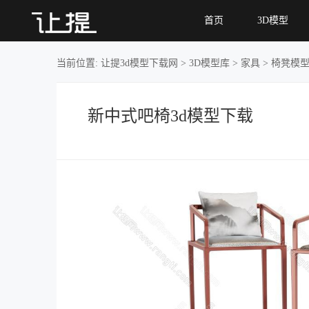
新中
首页
3D模型
式吧椅
当前位置:
让提3d模型下载网
>
3D模型库
>
家具
>
椅凳模
新中式吧椅3d模型下载