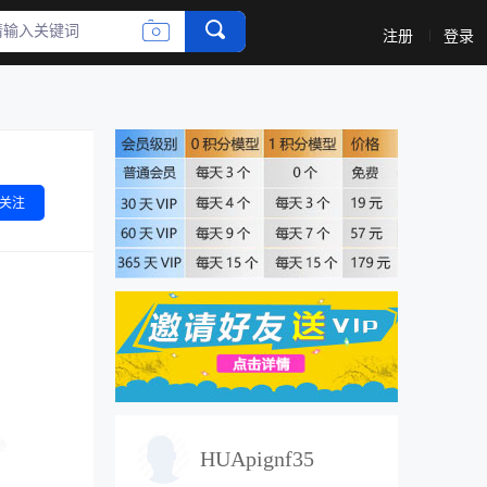
收藏
评论
注册
登录
关注
HUApignf35