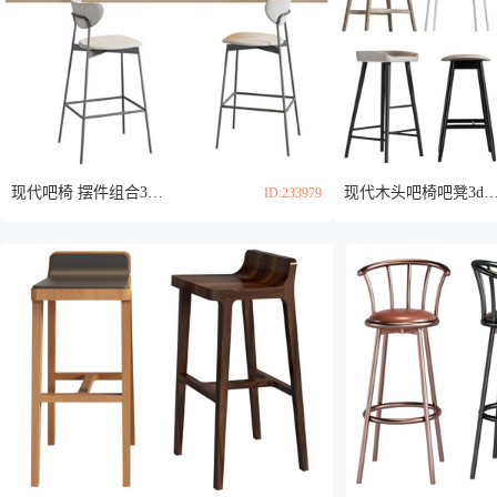
现代吧椅 摆件组合3d模型
现代木头吧椅吧凳3d
ID:233979