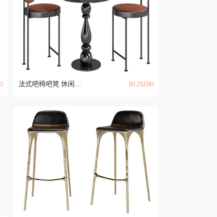
法式吧椅吧凳 休闲桌椅组合3d模型
75
ID:232292