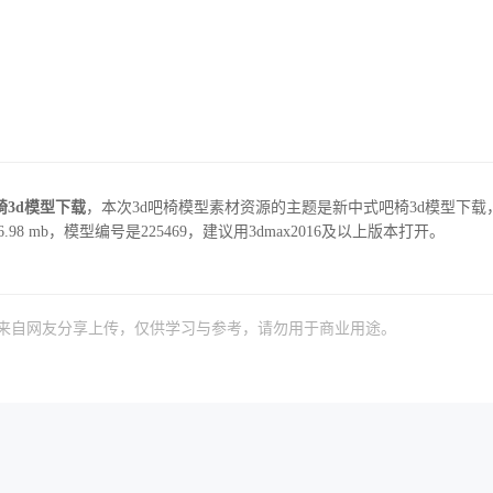
椅3d模型下载
，本次3d吧椅模型素材资源的主题是新中式吧椅3d模型下载
98 mb，模型编号是225469，建议用3dmax2016及以上版本打开。
）来自网友分享上传，仅供学习与参考，请勿用于商业用途。