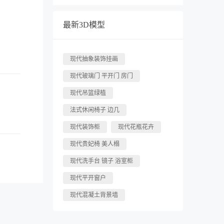
最新3D模型
现代抽象装饰挂画
现代玻璃门 平开门 房门
现代吊篮绿植
，
法式休闲椅子 边几
现代装饰柜
现代花瓶花卉
现代贵妃椅 美人榻
现代洗手台 镜子 浴室柜
现代平开窗户
现代混凝土背景墙