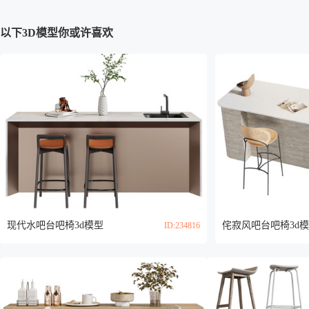
以下3D模型你或许喜欢
现代水吧台吧椅3d模型
侘寂风吧台吧椅3d
ID:234816