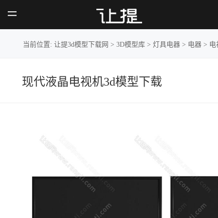
现代液晶
电视机
当前位置:
让提3d模型下载网
>
3D模型库
>
灯具电器
>
电器
>
电
现代液晶电视机3d模型下载