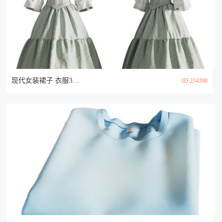
现代女装裙子 衣服3d模型
ID:234398