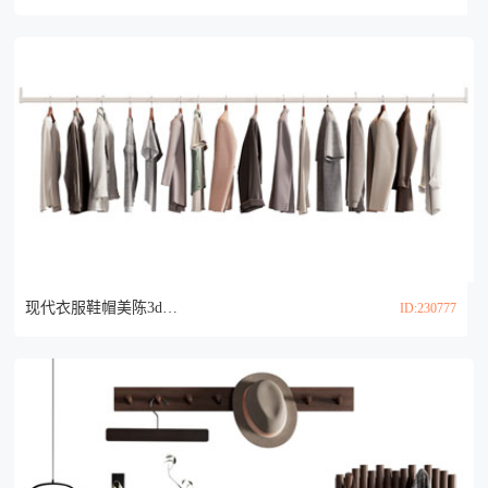
现代衣服鞋帽美陈3d模型
ID:230777