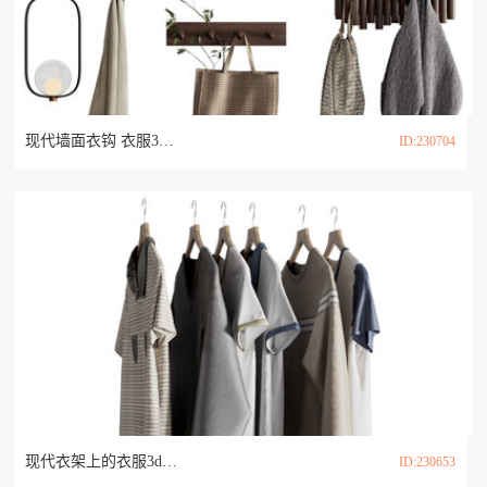
现代墙面衣钩 衣服3d模型
ID:230704
现代衣架上的衣服3d模型
ID:230653