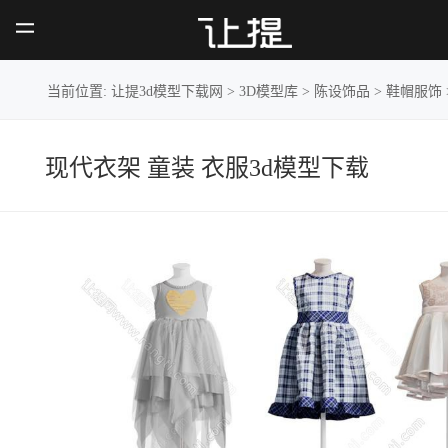
现代衣架 童
装 衣服
当前位置:
让提3d模型下载网
>
3D模型库
>
陈设饰品
>
鞋帽服饰
现代衣架 童装 衣服3d模型下载