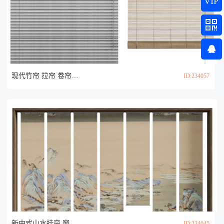
VIP
现代竹帘 拉帘 卷帘3d模型
ID:234057
新中式山水挂帘 窗帘 隔断 卷帘3d模型
ID:234045