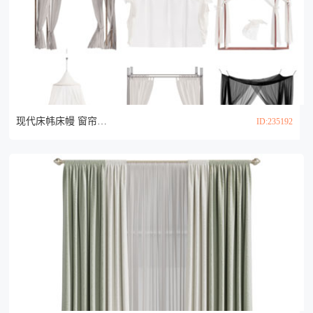
现代床帏床幔 窗帘帷幔 蚊帐 纱帘3d模型
ID:235192