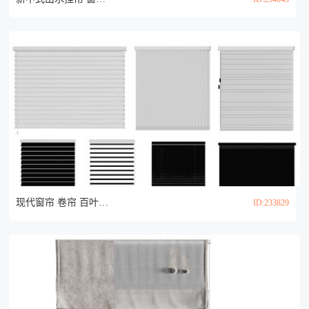
现代窗帘 卷帘 百叶帘 拉帘3d模型
ID:233829