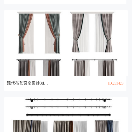
现代布艺窗帘窗纱3d模型
ID:233423