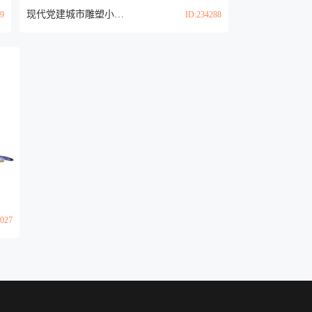
现代党建城市雕塑小品3d模型
89
ID:234288
4027