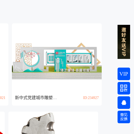
VIP
新中式党建城市雕塑小品3d模型
5021
ID:234927