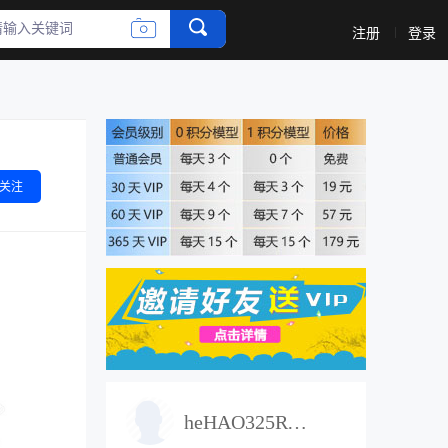
收藏
评论
注册
登录
关注
heHAO325RWE