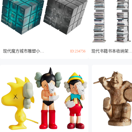
现代魔方城市雕塑小品3d模型
现代书籍书本收纳架 雕塑雕刻3
ID:234756