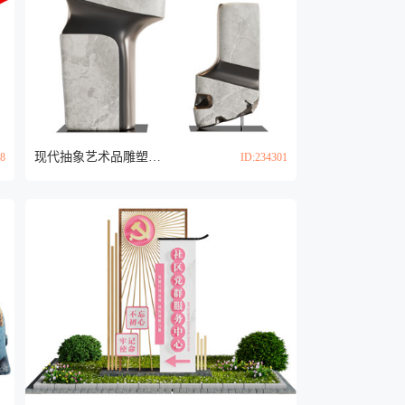
现代抽象艺术品雕塑雕刻3d模型
58
ID:234301