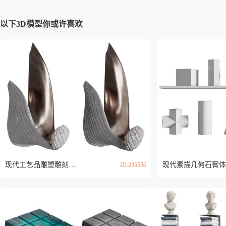
以下3D模型你或许喜欢
现代工艺品雕塑雕刻 摆件组合3d模型
ID:235556