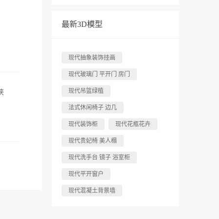
最新3D模型
现代抽象装饰挂画
现代玻璃门 平开门 房门
现代吊篮绿植
侠
法式休闲椅子 边几
现代装饰柜
现代花瓶花卉
现代贵妃椅 美人榻
现代洗手台 镜子 浴室柜
现代平开窗户
现代混凝土背景墙