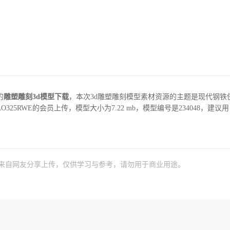
的
雕塑雕刻3d模型下载
，本次3d雕塑雕刻模型素材资源的主题是现代钢铁
325RWE的会员上传，模型大小为7.22 mb，模型编号是234048，建议用
）来自网友分享上传，仅供学习与参考，请勿用于商业用途。