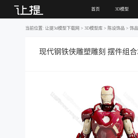
现代钢铁侠雕塑雕刻 摆
首页
3D模型
件组合
当前位置:
让提3d模型下载网
>
3D模型库
>
陈设饰品
>
饰
现代钢铁侠雕塑雕刻 摆件组合