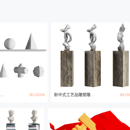
现代素描几何石膏体雕塑3d模型
新中式工艺品雕塑雕刻3d模型
ID:235316
ID:23