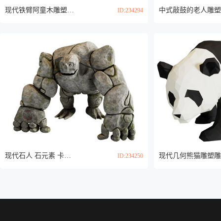
现代铁臂阿童木雕塑雕刻3d模型
ID:234294
现代石人 石元素 卡通石头人 石怪 大地精灵3d模型
ID:234250