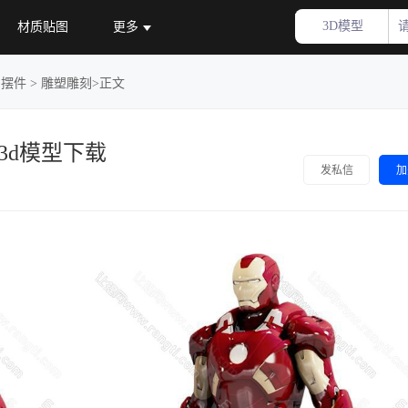
3D模型
材质贴图
更多
品摆件
>
雕塑雕刻
>正文
3d模型下载
加
发私信