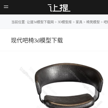
现
代吧椅
当前位置:
让提3d模型下载网
>
3D模型库
>
家具
>
椅凳模型
>
吧
现代吧椅3d模型下载