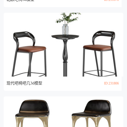
现代吧椅吧几3d模型
ID:231806