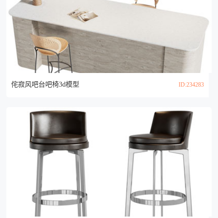
侘寂风吧台吧椅3d模型
ID:234283