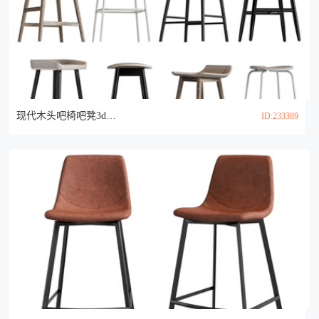
现代木头吧椅吧凳3d模型
ID:233389