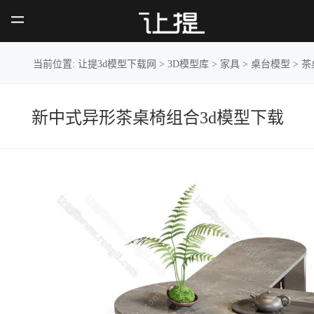
新中式异形茶桌
椅组合
当前位置:
让提3d模型下载网
>
3D模型库
>
家具
>
桌台模型
>
茶
新中式异形茶桌椅组合3d模型下载