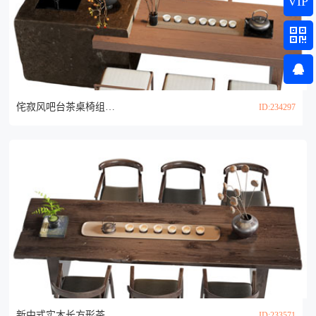
VIP
侘寂风吧台茶桌椅组合3d模型
ID:234297
新中式实木长方形茶桌椅组合3d模型
ID:233571