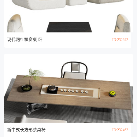
现代网红飘窗桌 卧室小茶几 阳台榻榻米矮桌3d模型
ID:232642
新中式长方形茶桌椅组合3d模型
ID:232462