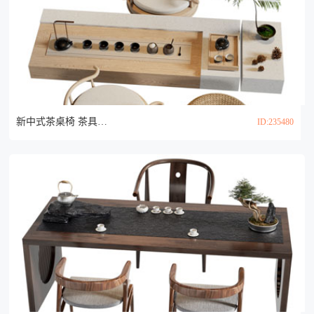
新中式茶桌椅 茶具杯子 蒲团组合3d模型
ID:235480