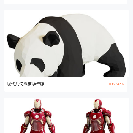
现代几何熊猫雕塑雕刻3d模型
ID:234207