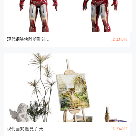
现代钢铁侠雕塑雕刻 摆件组合3d模型
ID:234048
现代画架 圆凳子 天使雕塑雕刻3d模型
ID:234027