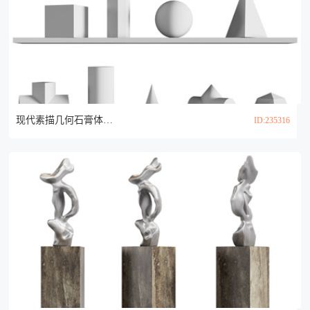
现代素描几何石膏体雕塑3d模型
ID:235316