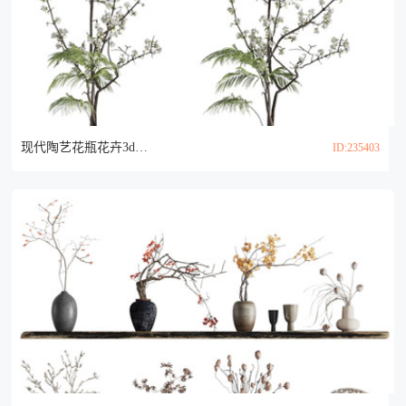
现代陶艺花瓶花卉3d模型
ID:235403