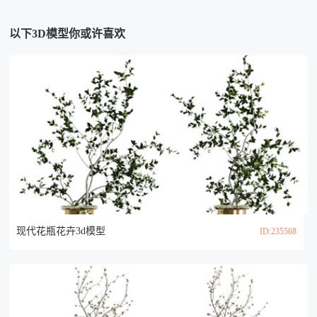
以下3D模型你或许喜欢
现代花瓶花卉3d模型
ID:235568