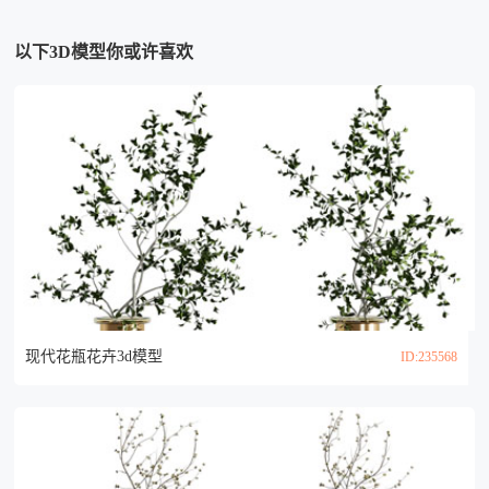
以下3D模型你或许喜欢
现代花瓶花卉3d模型
ID:235568