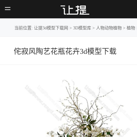
侘寂风陶艺花
瓶花卉
当前位置:
让提3d模型下载网
>
3D模型库
>
人物动物植物
>
植物
侘寂风陶艺花瓶花卉3d模型下载