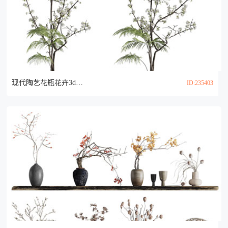
现代陶艺花瓶花卉3d模型
ID:235403