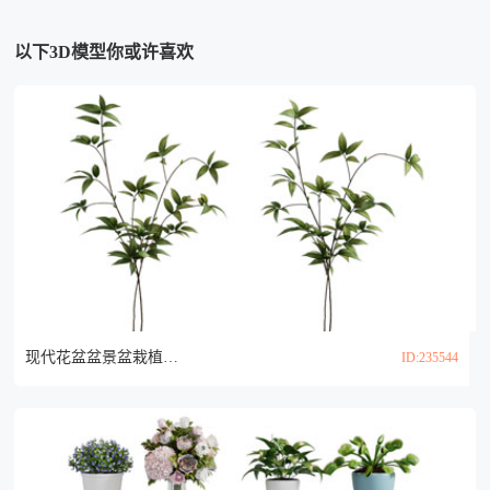
以下3D模型你或许喜欢
现代花盆盆景盆栽植物3d模型
ID:235544