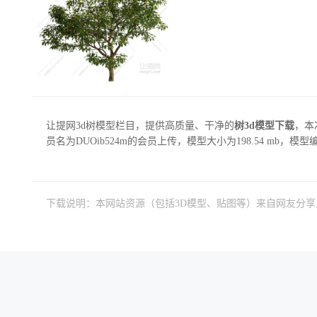
让提网3d树模型栏目，提供高质量、干净的
树3d模型下载
，本
员名为DUOib524m的会员上传，模型大小为198.54 mb，模型编
下载说明：本网站资源（包括3D模型、贴图等）来自网友分