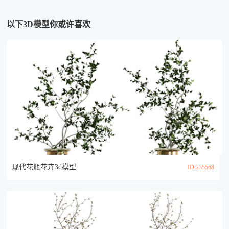
以下3D模型你或许喜欢
现代花瓶花卉3d模型
ID:235568