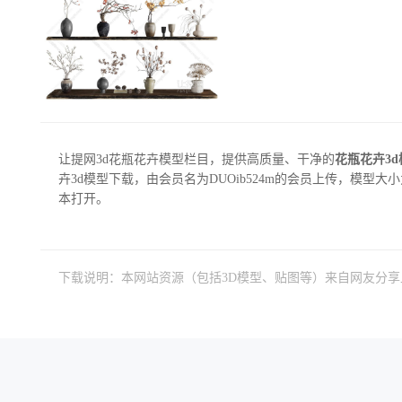
让提网3d花瓶花卉模型栏目，提供高质量、干净的
花瓶花卉3
卉3d模型下载，由会员名为DUOib524m的会员上传，模型大小为23
本打开。
下载说明：本网站资源（包括3D模型、贴图等）来自网友分