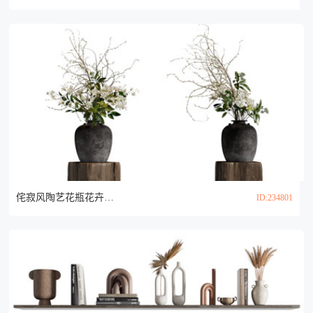
侘寂风陶艺花瓶花卉3d模型
ID:234801