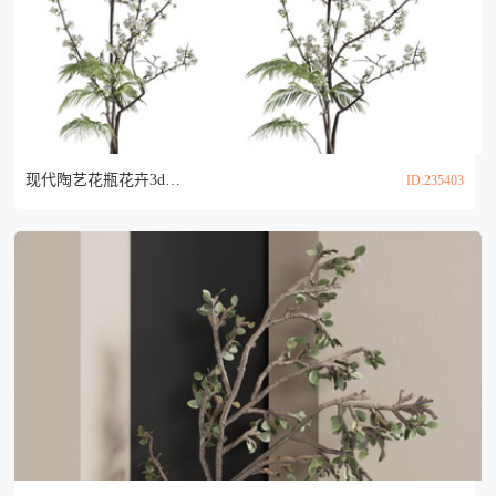
现代陶艺花瓶花卉3d模型
ID:235403